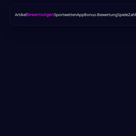
Artikel
Bewertungen
Sportwetten
App
Bonus-Bewertung
Spiele
Zah