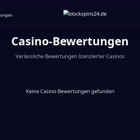
lungen
Casino-Bewertungen
Verlässliche Bewertungen lizenzierter Casinos
Keine Casino-Bewertungen gefunden