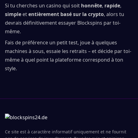
Si tu cherches un casino qui soit
honnête
,
rapide
,
simple
et
entièrement basé sur la crypto
, alors tu
devrais définitivement essayer Blockspins par toi-
même.
Fais de préférence un petit test, joue à quelques
machines à sous, essaie les retraits – et décide par toi-
même à quel point la plateforme correspond à ton
style.
Ce site est à caractère informatif uniquement et ne fournit