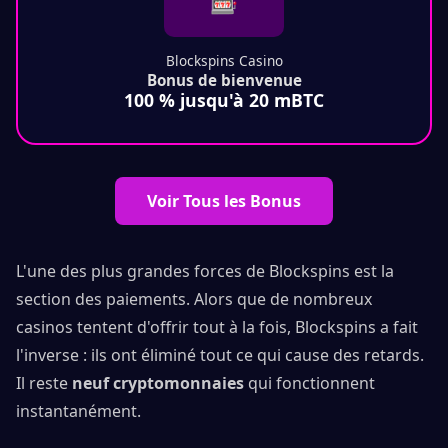
🎰
Blockspins Casino
Bonus de bienvenue
100 % jusqu'à 20 mBTC
Voir Tous les Bonus
L'une des plus grandes forces de Blockspins est la
section des paiements. Alors que de nombreux
casinos tentent d'offrir tout à la fois, Blockspins a fait
l'inverse : ils ont éliminé tout ce qui cause des retards.
Il reste
neuf cryptomonnaies
qui fonctionnent
instantanément.