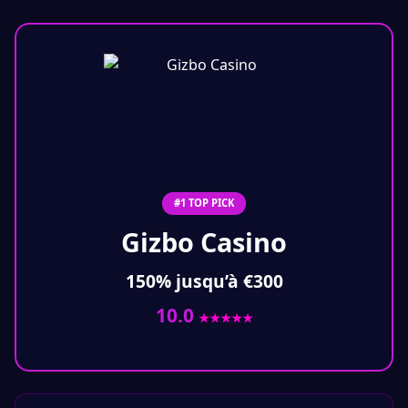
#1 TOP PICK
Gizbo Casino
150% jusqu’à €300
10.0
★★★★★