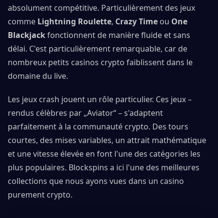
absolument compétitive. Particulièrement des jeux
comme
Lightning Roulette
,
Crazy Time
ou
One
Blackjack
fonctionnent de manière fluide et sans
délai. C'est particulièrement remarquable, car de
nombreux petits casinos crypto faiblissent dans le
domaine du live.
Les jeux crash jouent un rôle particulier. Ces jeux –
rendus célèbres par „Aviator“ – s'adaptent
parfaitement à la communauté crypto. Des tours
courtes, des mises variables, un attrait mathématique
et une vitesse élevée en font l'une des catégories les
plus populaires. Blockspins a ici l'une des meilleures
collections que nous ayons vues dans un casino
purement crypto.