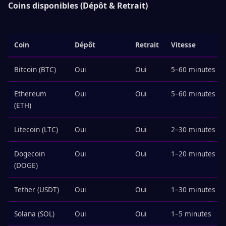
Coins disponibles (Dépôt & Retrait)
Coin
Dépôt
Retrait
Vitesse
Bitcoin (BTC)
Oui
Oui
5–60 minutes
Ethereum
Oui
Oui
5–60 minutes
(ETH)
Litecoin (LTC)
Oui
Oui
2–30 minutes
Dogecoin
Oui
Oui
1–20 minutes
(DOGE)
Tether (USDT)
Oui
Oui
1–30 minutes
Solana (SOL)
Oui
Oui
1–5 minutes