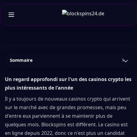
Sommaire
9
Un regard approfondi sur l'un des casinos crypto les
plus intéressants de l'année
Il y a toujours de nouveaux casinos crypto qui arrivent
sur le marché avec de grandes promesses, mais peu
d'entre eux parviennent à se maintenir plus de
quelques mois. Blockspins est différent. Le casino est
en ligne depuis 2022, donc ce n'est plus un candidat