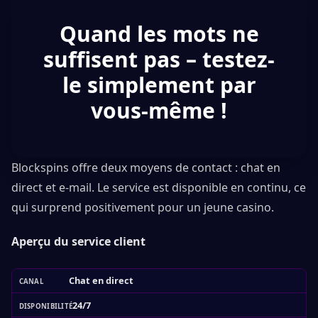
Quand les mots ne
suffisent pas – testez-
le simplement par
vous-même !
Blockspins offre deux moyens de contact : chat en
direct et e-mail. Le service est disponible en continu, ce
qui surprend positivement pour un jeune casino.
Aperçu du service client
Chat en direct
CANAL
24/7
DISPONIBILITÉ