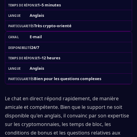
1–5 minutes
TEMPS DE RÉPONSE
Anglais
LANGUE
Très crypto-orienté
PARTICULARITÉS
E-mail
CANAL
24/7
DISPONIBILITÉ
1–12 heures
TEMPS DE RÉPONSE
Anglais
LANGUE
Bien pour les questions complexes
PARTICULARITÉS
Le chat en direct répond rapidement, de manière
amicale et compétente. Bien que le support ne soit
disponible qu'en anglais, il convainc par son expertise
sur les cryptomonnaies, les temps de bloc, les
conditions de bonus et les questions relatives aux