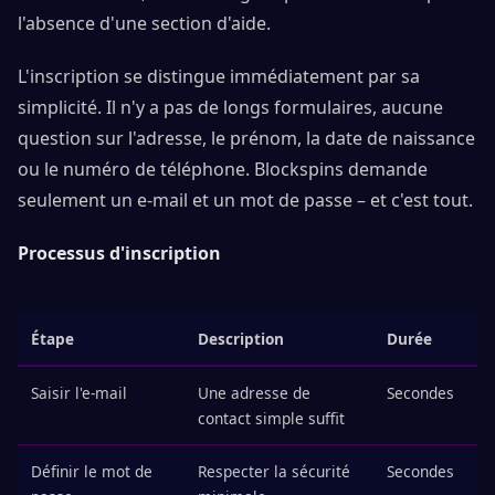
l'absence d'une section d'aide.
L'inscription se distingue immédiatement par sa
simplicité. Il n'y a pas de longs formulaires, aucune
question sur l'adresse, le prénom, la date de naissance
ou le numéro de téléphone. Blockspins demande
seulement un e-mail et un mot de passe – et c'est tout.
Processus d'inscription
Étape
Description
Durée
Saisir l'e-mail
Une adresse de
Secondes
contact simple suffit
Définir le mot de
Respecter la sécurité
Secondes