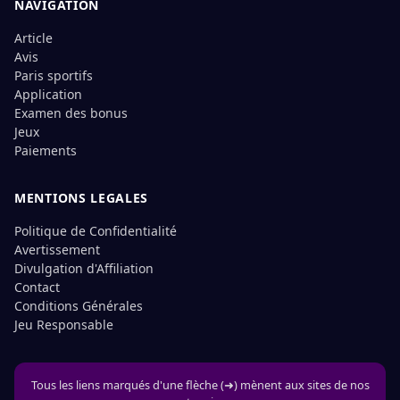
NAVIGATION
Article
Avis
Paris sportifs
Application
Examen des bonus
Jeux
Paiements
MENTIONS LEGALES
Politique de Confidentialité
Avertissement
Divulgation d'Affiliation
Contact
Conditions Générales
Jeu Responsable
Tous les liens marqués d'une flèche (➜) mènent aux sites de nos