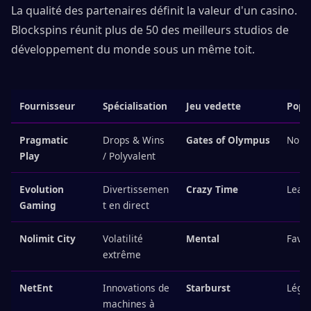
La qualité des partenaires définit la valeur d'un casino.
Blockspins réunit plus de 50 des meilleurs studios de
développement du monde sous un même toit.
Fournisseur
Spécialisation
Jeu vedette
Popu
Pragmatic
Drops & Wins
Gates of Olympus
Norme
Play
/ Polyvalent
Evolution
Divertissemen
Crazy Time
Lead
Gaming
t en direct
Nolimit City
Volatilité
Mental
Favor
extrême
NetEnt
Innovations de
Starburst
Lége
machines à