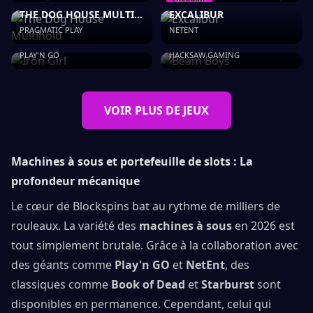
THE DOG HOUSE MULTIHOLD
EXCALIBUR
PRAGMATIC PLAY
NETENT
IRON GIRL
BEAM BOYS
PLAY'N GO
HACKSAW GAMING
VOIR PLUS DE JEUX
Machines à sous et portefeuille de slots : La
profondeur mécanique
Le cœur de Blockspins bat au rythme de milliers de
rouleaux. La variété des
machines à sous
en 2026 est
tout simplement brutale. Grâce à la collaboration avec
des géants comme
Play'n GO
et
NetEnt
, des
classiques comme
Book of Dead
et
Starburst
sont
disponibles en permanence. Cependant, celui qui