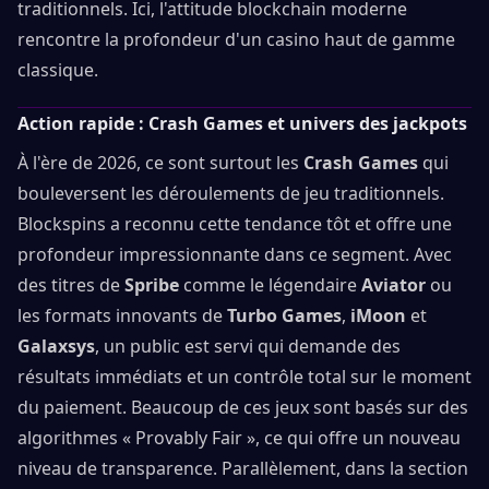
traditionnels. Ici, l'attitude blockchain moderne
rencontre la profondeur d'un casino haut de gamme
classique.
Action rapide : Crash Games et univers des jackpots
À l'ère de 2026, ce sont surtout les
Crash Games
qui
bouleversent les déroulements de jeu traditionnels.
Blockspins a reconnu cette tendance tôt et offre une
profondeur impressionnante dans ce segment. Avec
des titres de
Spribe
comme le légendaire
Aviator
ou
les formats innovants de
Turbo Games
,
iMoon
et
Galaxsys
, un public est servi qui demande des
résultats immédiats et un contrôle total sur le moment
du paiement. Beaucoup de ces jeux sont basés sur des
algorithmes « Provably Fair », ce qui offre un nouveau
niveau de transparence. Parallèlement, dans la section